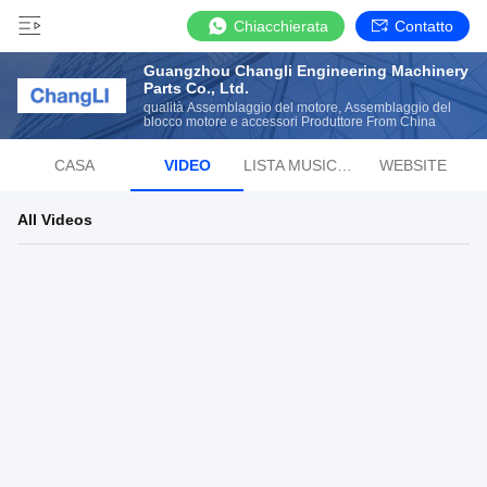
Chiacchierata
Contatto
Guangzhou Changli Engineering Machinery
Parts Co., Ltd.
qualità Assemblaggio del motore, Assemblaggio del
blocco motore e accessori Produttore From China
CASA
VIDEO
LISTA MUSICALE RADIOFONICA
WEBSITE
All Videos