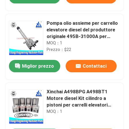
Pompa olio assieme per carrello
elevatore diesel del produttore
originale 495B-31000A per
Xinchai 495BPG A495BPG
MOQ：1
Prezzo：$22
Miglior prezzo
Contattaci
Casa.
Xinchai A498BPG A498BT1
Motore diesel Kit cilindro a
pistoni per carrelli elevatori
Prodotti
trattori dal produttore originale
MOQ：1
con consegna 1-3 giorni
Video