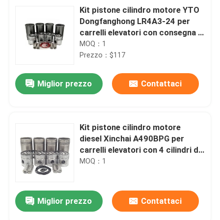
Kit pistone cilindro motore YTO
Dongfanghong LR4A3-24 per
carrelli elevatori con consegna in
1-3 giorni e 4 cilindri
MOQ：1
Prezzo：$117
Miglior prezzo
Contattaci
Kit pistone cilindro motore
diesel Xinchai A490BPG per
carrelli elevatori con 4 cilindri di
Zhejiang Xinchai Co., Ltd
MOQ：1
Miglior prezzo
Contattaci