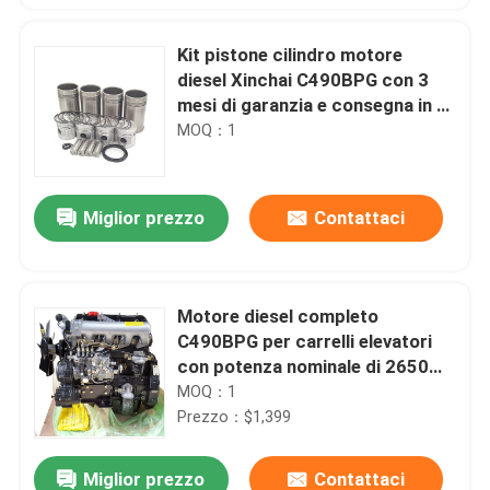
Kit pistone cilindro motore
diesel Xinchai C490BPG con 3
mesi di garanzia e consegna in 1-
3 giorni per 4 cilindri
MOQ：1
Miglior prezzo
Contattaci
Motore diesel completo
C490BPG per carrelli elevatori
con potenza nominale di 2650
giri/min e consegna di 4-6 giorni
MOQ：1
Prezzo：$1,399
Miglior prezzo
Contattaci