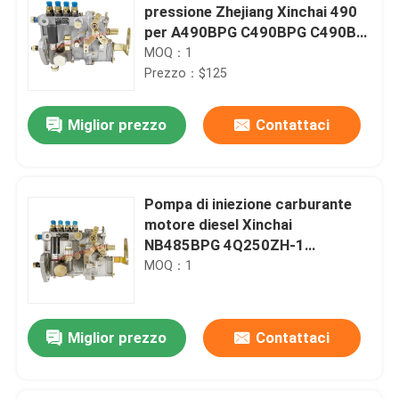
pressione Zhejiang Xinchai 490
per A490BPG C490BPG C490B
B490BPG 4Q167Z-1 BH4Q80R8
MOQ：1
Prezzo：$125
Miglior prezzo
Contattaci
Pompa di iniezione carburante
motore diesel Xinchai
NB485BPG 4Q250ZH-1
BH4Q75R8 per carrello
MOQ：1
elevatore HELI
Miglior prezzo
Contattaci