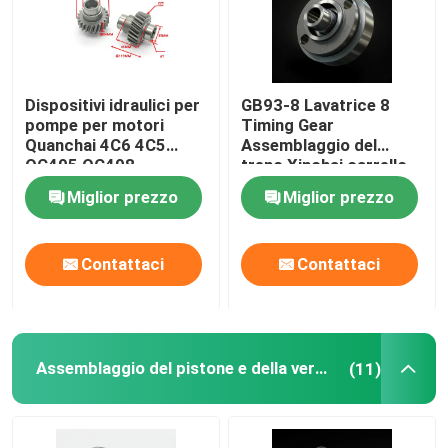
Dispositivi idraulici per
GB93-8 Lavatrice 8
pompe per motori
Timing Gear
Quanchai 4C6 4C5
Assemblaggio del
QC495 QC498
treno Xinchai carrello
elevatore
Miglior prezzo
Miglior prezzo
Contattaci
Contattaci
Assemblaggio del pistone e della verga di collegamento
(11)