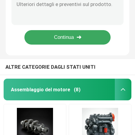
GB/T5782-M8x55mm Bolt Hex per carrello elevatore a motore diesel 4D29G31
Assemblaggio della testa del cilindro e del sistema di 
490B-42100 Zhejiang Xinchai Water Pump Forklift Parts
490B-42005-1 Pompa d'acqua interna, guarnizione, camion leggero Foton Xinchai
4908-42006 Tavolo di pompa dell'acqua per carrelli elevatori a motore diesel 4D29G31
Assemblaggio del treno con ingranaggio di cronomet
490B-42007-1 Pompe idriche a gomma di gomma di gomma di gomma parti di motori diesel
Assemblaggio del pistone e della verga di collegamen
ALTRE CATEGORIE DAGLI STATI UNITI
Assemblea dell'albero a gomito
Assemblaggio del motore
(8)
Assemblaggio volante
Assemblaggio del sistema di alimentazione del combu
Assemblea del gruppo di circoscrizione