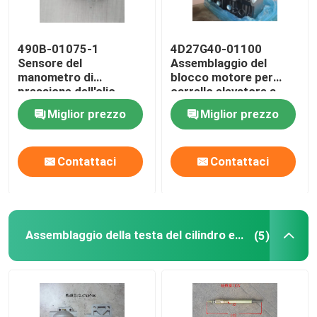
490B-01075-1
4D27G40-01100
Sensore del
Assemblaggio del
manometro di
blocco motore per
pressione dell'olio
carrello elevatore a
Commutatore per
motore diesel
Miglior prezzo
Miglior prezzo
carrelli elevatori
4D29G31
4D29G31 Motore
diesel
Contattaci
Contattaci
Assemblaggio della testa del cilindro e del sistema di valvole
(5)