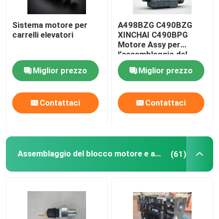
Impianto di alimentazione dell'olio
Sistema motore per
A498BZG C490BZG
carrelli elevatori
XINCHAI C490BPG
Motore Assy per
Sistema di raffreddamento
l'assemblaggio del
motore del carrello
Miglior prezzo
Miglior prezzo
elevatore
Assemblea di avviamento
Contattaci
Contattaci
Assemblaggio del generatore e della cintura
Ganasce del freno
Assemblaggio del blocco motore e accessori
(61)