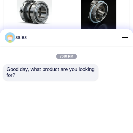
4D29G31-04003
4D29G31-04100 Anello
sales
Secondo anello di
di olio per carrello
compressione per
elevatore diesel di alta
carrelli elevatori a
potenza 4t
7:40 PM
eliatri 3,5 tonnellate
Miglior prezzo
Miglior prezzo
Good day, what product are you looking 
for?
Contattaci
Contattaci
Osservi più
Casa
Circa noi
Contattaci
Desktop Site