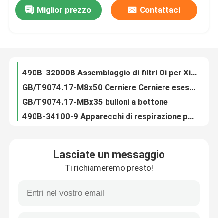
Miglior prezzo
Contattaci
4D32G40-28100 ECU Calcolatore per carrelli elevatori 050843631000B
490B-01073B Filtro d'olio Guarnizioni di base Filtro d'olio Xinchai C490BPG Parti
Su di noi
490B-32000B Assemblaggio di filtri Oi per Xinchai 490BT 495BT componenti di motori diesel
GB/T9074.17-M8x50 Cerniere Cerniere esessuali Sistema di alimentazione dell'olio a filo completo
Visita alla fabbrica
GB/T9074.17-MBx35 bulloni a bottone
490B-34100-9 Apparecchi di respirazione per motori 4D29G31
Controllo della qualità
GB/T9074.17-M8x18 bullone per carrelli elevatori a motore diesel 4D29G31
JBT8870-D25 Serratura per tubi D25 per carrelli elevatori a motore diesel 4D29G31
Contattaci
495B-34014A tubo d'aria per Xinchai 4d29g31 motore diesel carrello elevatore
4958-34015 Serratura per tubi per motori diesel
Chiedi un preventivo
Lasciate un messaggio
GB/T5782-M8x75mm bullone per carrello elevatore a motore diesel 4D29G31
Ti richiameremo presto!
GB93-8 Lavatrice 8 Lavatrici a serratura a molla a bobina singola Tipo normale
Assemblaggio del motore
GB/T97.1-8 Piastra di lavaggio 8 grado A Parti di lavaggi semplici diesel
490B-41100-6 Sistema di raffreddamento del ventilatore del carrello elevatore
Assemblaggio del blocco motore e accessori
490B-41003-3 Blocco ventilatore Xinchai Parti del motore Pad spaziatore ventilatore