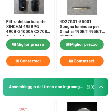
Filtro del carburante
4D27G31-55001
XINCHAI 495BPG
Spugna luminosa per
490B-24000A CX7085
Xinchai 490BT 495BT
Testa del cilindro e
498BT
sistema di valvole
Miglior prezzo
Miglior prezzo
Contattaci
Contattaci
Assemblaggio del treno con ingranaggio di cronometraggio
(23)