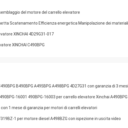
blaggio del motore del carrello elevatore
etta Scatenamento Efficienza energetica Manipolazione dei material
levatore XINCHAI 4D29G31-017
levatore XINCHAI C490BPG
G C490BPG B490BPG A495BPG A498BPG 4D27G31 con garanzia di 3 mes
EM 490BPG-16001 490BPG-16003 per carrello elevatore Xinchai A490BP
n 1 mese di garanzia per motori di carrelli elevatori
319BZ-1 per motore diesel A498BZG con ispezione in uscita video