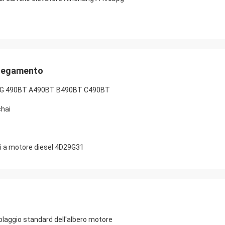
llegamento
5BPG 490BT A490BT B490BT C490BT
chai
ori a motore diesel 4D29G31
mblaggio standard dell'albero motore