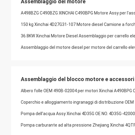
Assemblaggio del motore
A498BZG C490BZG XINCHAI C490BPG Motore Assy per l'assem
150 kg Xinchai 4D27G31-107 Motore diesel Camione a forch
36.8KW Xinchai Motore Diesel Assemblaggio per carrello e
Assemblaggio del motore diesel per motore del carrello e
Assemblaggio del blocco motore e accessori
Albero folle OEM 490B-02004 per motori Xinchai A490BP
Coperchio e alloggiamento ingranaggi di distribuzione O
Pompa dell'acqua Assy Xinchai 4D35G OE NO. 4D35G-42000 co
Pompa carburante ad alta pressione Zhejiang Xinchai 4QTF