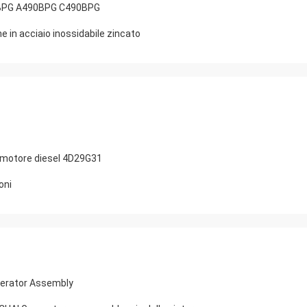
90BPG A490BPG C490BPG
 in acciaio inossidabile zincato
a motore diesel 4D29G31
oni
enerator Assembly