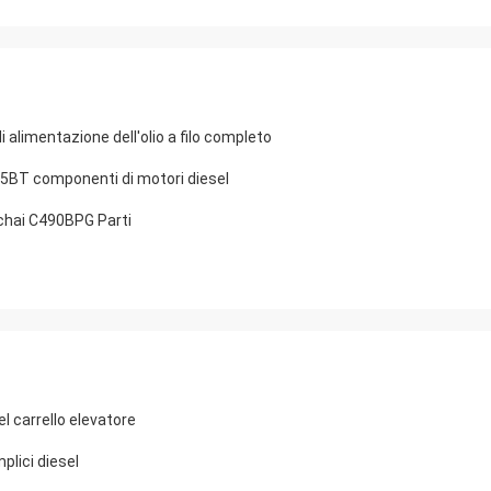
limentazione dell'olio a filo completo
95BT componenti di motori diesel
inchai C490BPG Parti
 carrello elevatore
plici diesel