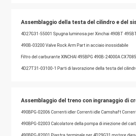
Assemblaggio della testa del cilindro e del si
4D27G31-55001 Spugna luminosa per Xinchai 490BT 495B
490B-03200 Valve Rock Arm Part in acciaio inossidabile
Filtro del carburante XINCHAI 495BPG 490B-24000A CX7085 T
4D27T31-03100-1 Parti di lavorazione della testa del cilin
Assemblaggio del treno con ingranaggio di 
490BPG-02006 Correnti idler Correnti idle Camshaft Corrent
490BPG-02003 Calcolatore della pompa di iniezione del ca
490BPG-82001 Piastra terminale per 4D29G31 motore diese