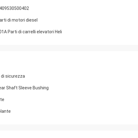
 2409530500402
ti di motori diesel
A Parti di carrelli elevatori Heli
 di sicurezza
ear Shaft Sleeve Bushing
te
olante