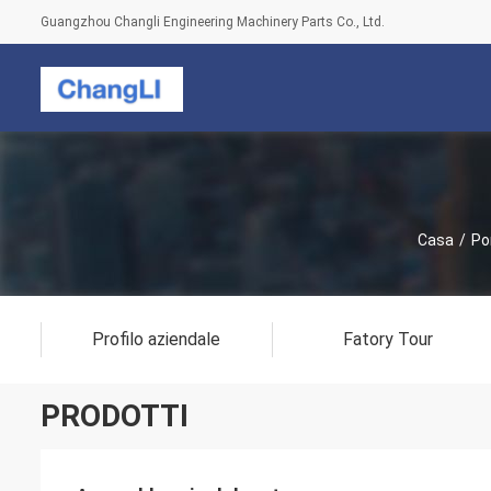
Guangzhou Changli Engineering Machinery Parts Co., Ltd.
Casa
/
Po
Profilo aziendale
Fatory Tour
PRODOTTI