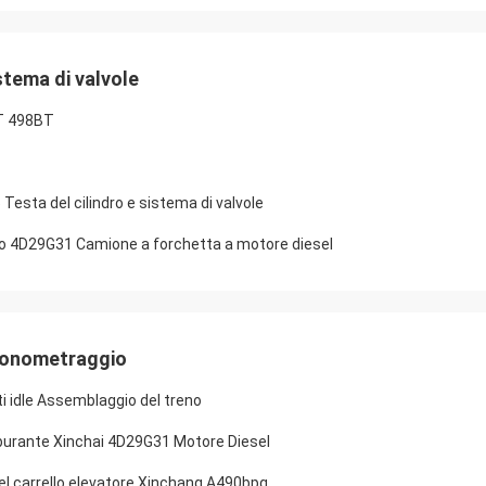
stema di valvole
T 498BT
esta del cilindro e sistema di valvole
dro 4D29G31 Camione a forchetta a motore diesel
cronometraggio
i idle Assemblaggio del treno
rburante Xinchai 4D29G31 Motore Diesel
l carrello elevatore Xinchang A490bpg