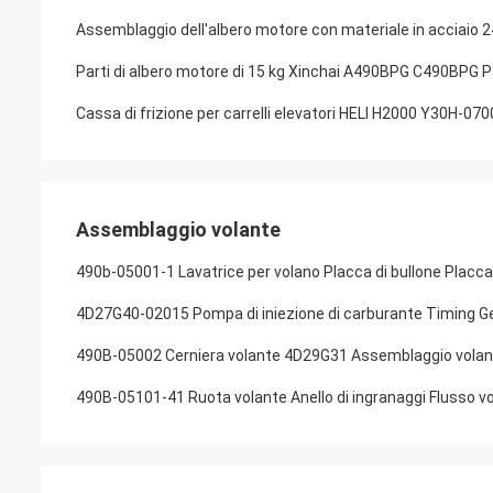
Assemblaggio dell'albero motore con materiale in acciaio
Parti di albero motore di 15 kg Xinchai A490BPG C490BPG Par
Cassa di frizione per carrelli elevatori HELI H2000 Y30H-07001
Assemblaggio volante
490b-05001-1 Lavatrice per volano Placca di bullone Placca
4D27G40-02015 Pompa di iniezione di carburante Timing G
490B-05002 Cerniera volante 4D29G31 Assemblaggio volan
490B-05101-41 Ruota volante Anello di ingranaggi Flusso v