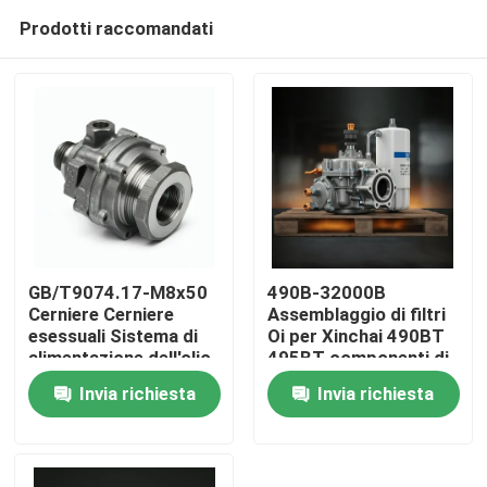
Prodotti raccomandati
GB/T9074.17-M8x50
490B-32000B
Cerniere Cerniere
Assemblaggio di filtri
esessuali Sistema di
Oi per Xinchai 490BT
Casa.
alimentazione dell'olio
495BT componenti di
a filo completo
motori diesel
Invia richiesta
Invia richiesta
Prodotti
Video