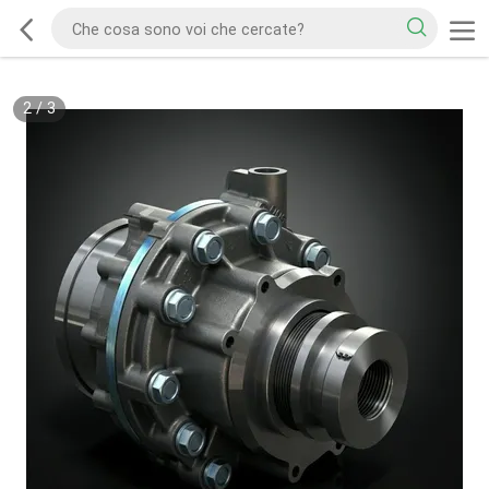
2
/
3