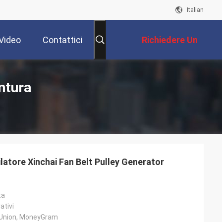
Italian
Video
Contattici
Richiedere Un
Preventivo
ntura
ilatore Xinchai Fan Belt Pulley Generator
ta
ativi
 Union, MoneyGram