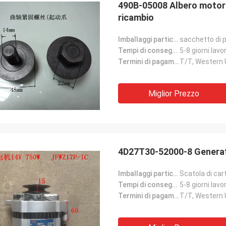
490B-05008 Albero motore V
ricambio
Imballaggi particolari:
sacchetto di p
Tempi di consegna:
5-8 giorni lavor
Termini di pagamento:
T/T, Western
Miglior Prezzo
4D27T30-52000-8 Generat
Imballaggi particolari:
Scatola di car
Tempi di consegna:
5-8 giorni lavor
Termini di pagamento:
T/T, Western