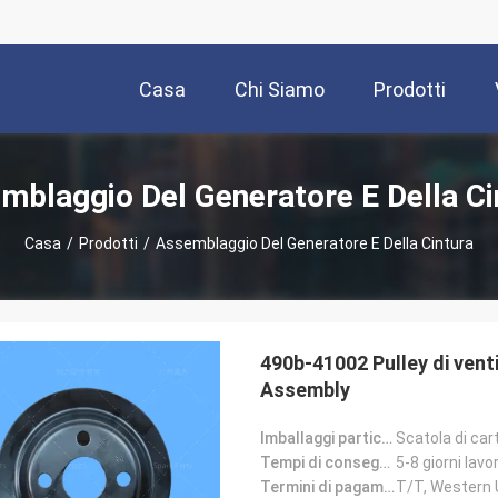
Casa
Chi Siamo
Prodotti
mblaggio Del Generatore E Della Ci
Casa
/
Prodotti
/
Assemblaggio Del Generatore E Della Cintura
490b-41002 Pulley di vent
Assembly
Imballaggi particolari:
Scatola di car
Tempi di consegna:
5-8 giorni lavor
Termini di pagamento:
T/T, Western