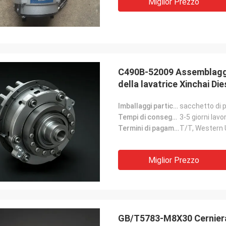
Miglior Prezzo
C490B-52009 Assemblaggio
della lavatrice Xinchai Die
Imballaggi particolari:
sacchetto di p
Tempi di consegna:
3-5 giorni lavor
Termini di pagamento:
T/T, Western
Miglior Prezzo
GB/T5783-M8X30 Cerniera 