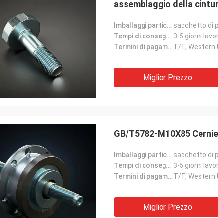
assemblaggio della cintu
Imballaggi particolari:
sacchetto di p
Tempi di consegna:
3-5 giorni lavor
Termini di pagamento:
T/T, Western
Miglior Prezzo
GB/T5782-M10X85 Cerniere
Imballaggi particolari:
sacchetto di p
Tempi di consegna:
3-5 giorni lavor
Termini di pagamento:
T/T, Western
Miglior Prezzo