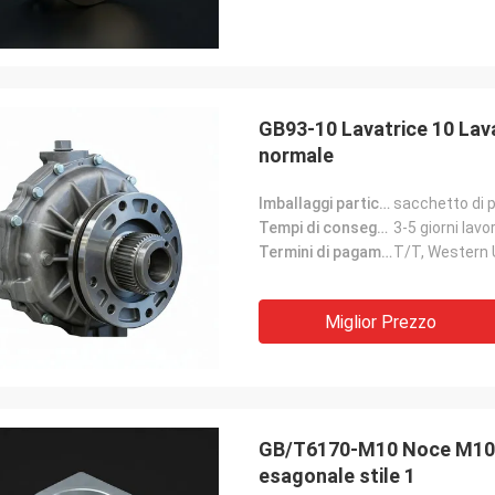
GB93-10 Lavatrice 10 Lava
normale
Imballaggi particolari:
sacchetto di p
Tempi di consegna:
3-5 giorni lavor
Termini di pagamento:
T/T, Western
Miglior Prezzo
GB/T6170-M10 Noce M10 pe
esagonale stile 1