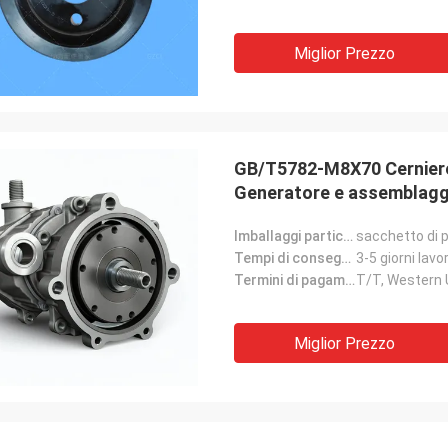
Miglior Prezzo
GB/T5782-M8X70 Cerniere
Generatore e assemblaggi
Imballaggi particolari:
sacchetto di p
Tempi di consegna:
3-5 giorni lavor
Termini di pagamento:
T/T, Western
Miglior Prezzo