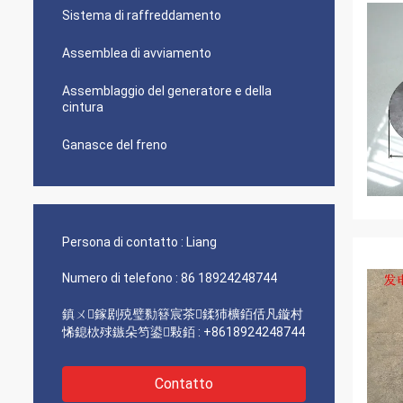
Sistema di raffreddamento
Assemblea di avviamento
Assemblaggio del generatore e della
cintura
Ganasce del freno
Persona di contatto :
Liang
Numero di telefono :
86 18924248744
鎮ㄨ鎵剧殑璧勬簮宸茶鍒犻櫎銆佸凡鏇村
悕鎴栨殏鏃朵笉鍙敤銆 :
+8618924248744
Contatto