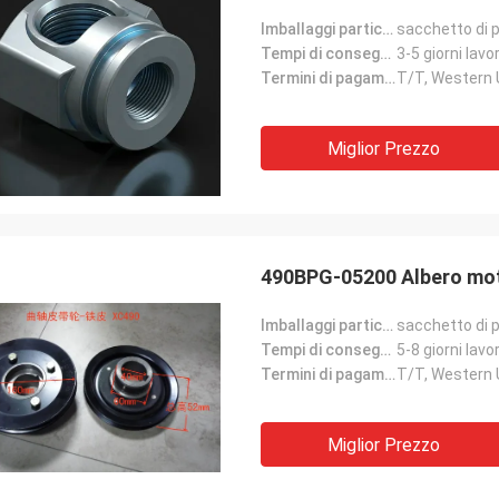
Imballaggi particolari:
sacchetto di p
Tempi di consegna:
3-5 giorni lavor
Termini di pagamento:
T/T, Western
Miglior Prezzo
490BPG-05200 Albero moto
Imballaggi particolari:
sacchetto di p
Tempi di consegna:
5-8 giorni lavor
Termini di pagamento:
T/T, Western
Miglior Prezzo