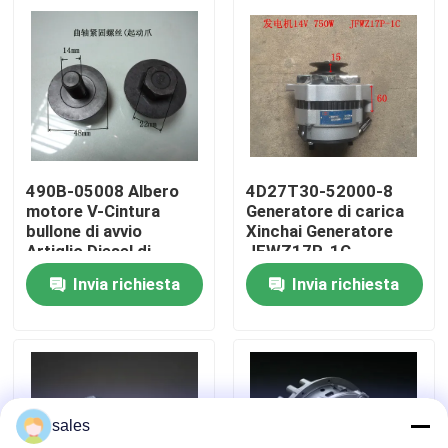
Su di noi
Visita alla fabbrica
Controllo della qualità
490B-05008 Albero
4D27T30-52000-8
motore V-Cintura
Generatore di carica
bullone di avvio
Xinchai Generatore
Contattaci
Artiglio Diesel di
JFWZ17P-1C
ricambio
Invia richiesta
Invia richiesta
Chiedi un preventivo
Assemblaggio del motore
sales
Assemblaggio del blocco motore e accessori