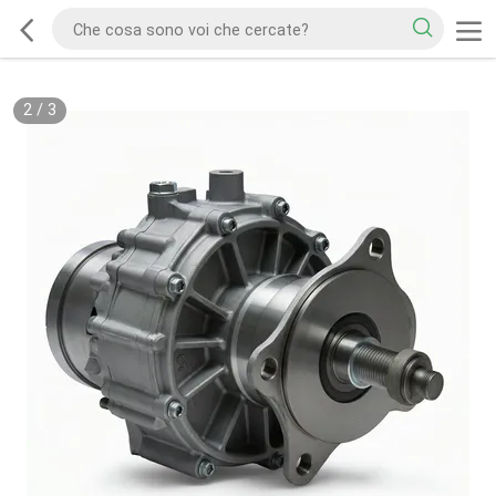
2
/
3