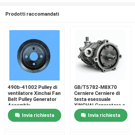
Prodotti raccomandati
490b-41002 Pulley di
GB/T5782-M8X70
ventilatore Xinchai Fan
Cerniere Cerniere di
Casa.
Belt Pulley Generator
testa esessuale
Assembly
XINCHAI Generatore e
assemblaggio della
Prodotti
Invia richiesta
Invia richiesta
cintura
Video