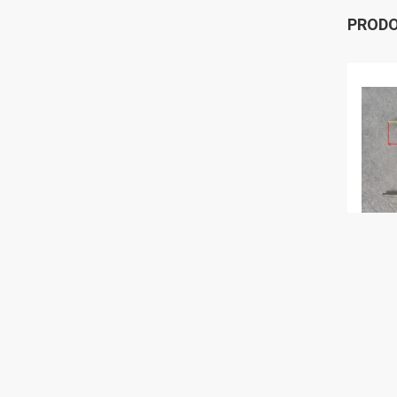
PRODO
4D27
lumin
490B