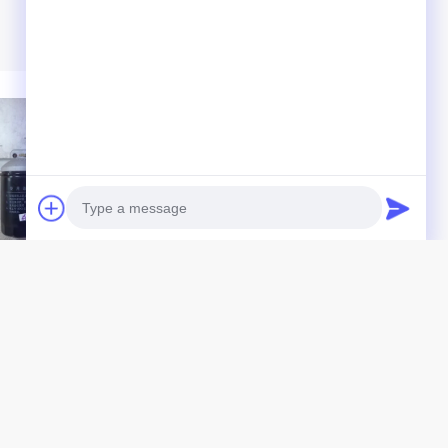
tro del carburante
4D27T31-03100-1 Parti
CHAI 495BPG 490B-
di lavorazione della testa
Photo
00A CX7085 Testa del
del cilindro 4D29G31
indro e sistema di
Camione a forchetta a
Video Call
vole
motore diesel
Miglior Prezzo
Miglior Prezzo
Audio Call