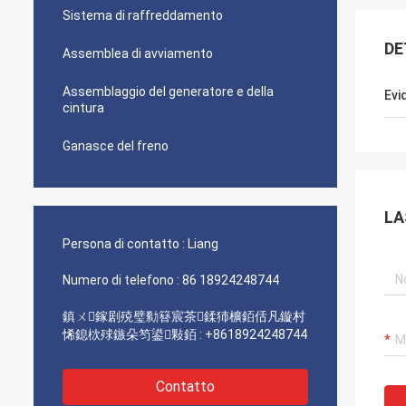
Sistema di raffreddamento
DE
Assemblea di avviamento
Assemblaggio del generatore e della
Evi
cintura
Ganasce del freno
LA
Persona di contatto :
Liang
Numero di telefono :
86 18924248744
鎮ㄨ鎵剧殑璧勬簮宸茶鍒犻櫎銆佸凡鏇村
悕鎴栨殏鏃朵笉鍙敤銆 :
+8618924248744
Contatto