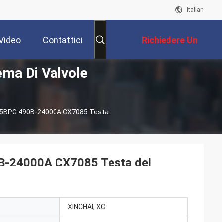
Italian
Video
Contattici
Richiedere Un
ema Di Valvole
Preventivo
 495BPG 490B-24000A CX7085 Testa
0B-24000A CX7085 Testa del
XINCHAI, XC