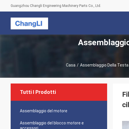
Guangzhou Changli Engineering Machinery Parts Co., Ltd.
Assemblaggio 
Casa
/
Assemblaggio Della Testa D
Tutti I Prodotti
Fi
ci
Assemblaggio del motore
Assemblaggio del blocco motore e
accessori