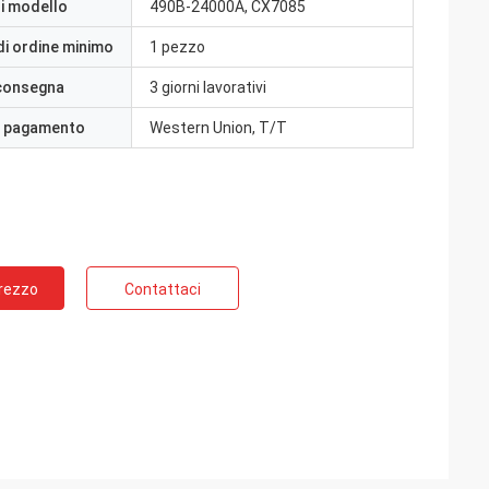
i modello
490B-24000A, CX7085
di ordine minimo
1 pezzo
 consegna
3 giorni lavorativi
i pagamento
Western Union, T/T
Prezzo
Contattaci