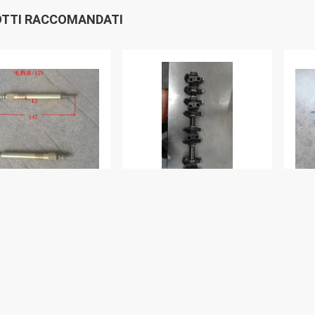
TTI RACCOMANDATI
G31-55001 Spugna
490B-03200 Valve Rock
Fil
osa per Xinchai
Arm Part in acciaio
XIN
T 495BT 498BT
inossidabile
240
cil
val
Miglior Prezzo
Miglior Prezzo