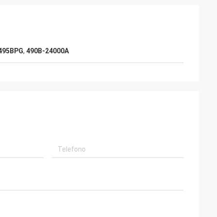
 495BPG
,
490B-24000A