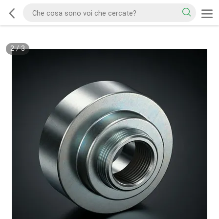
2
/
3