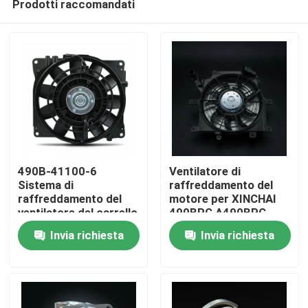
Prodotti raccomandati
490B-41100-6
Ventilatore di
Sistema di
raffreddamento del
raffreddamento del
motore per XINCHAI
ventilatore del carrello
490BPG A490BPG
Casa.
elevatore
C490BPG
Invia richiesta
Invia richiesta
Prodotti
Video