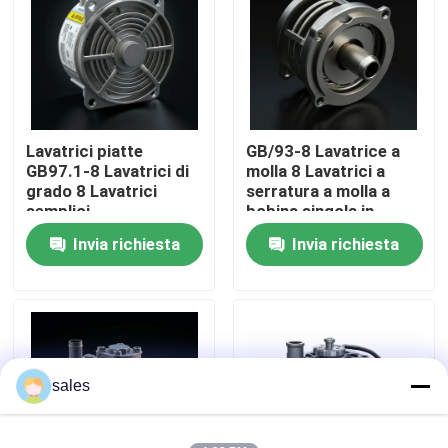
Su di noi
Visita alla fabbrica
Lavatrici piatte
GB/93-8 Lavatrice a
GB97.1-8 Lavatrici di
molla 8 Lavatrici a
Controllo della qualità
grado 8 Lavatrici
serratura a molla a
semplici
bobina singola in
acciaio inossidabile
Invia richiesta
Invia richiesta
Contattaci
Chiedi un preventivo
Assemblaggio del motore
sales
Assemblaggio del blocco motore e accessori