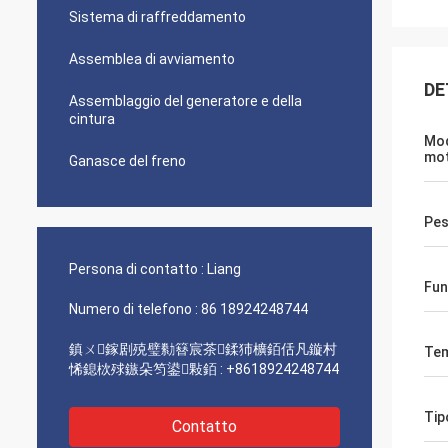
Sistema di raffreddamento
Assemblea di avviamento
DE
Assemblaggio del generatore e della
cintura
Mod
mo
Ganasce del freno
Pe
Persona di contatto :
Liang
Fun
Numero di telefono :
86 18924248744
鎮ㄨ鎵剧殑璧勬簮宸茶鍒犻櫎銆佸凡鏇村
Tem
悕鎴栨殏鏃朵笉鍙敤銆 :
+8618924248744
Tip
Contatto