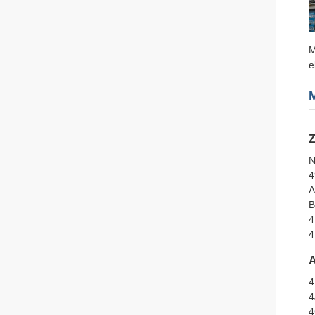
M
e
M
Z
N
4
A
B
4
4
A
4
4
4