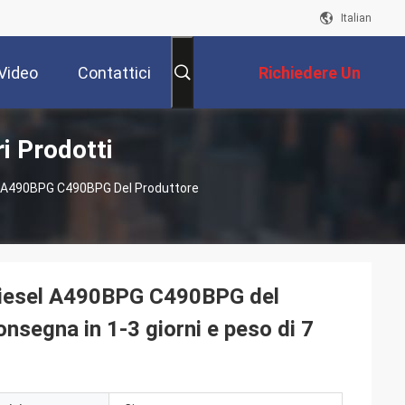
Italian
Video
Contattici
Richiedere Un
i Prodotti
Preventivo
el A490BPG C490BPG Del Produttore
 diesel A490BPG C490BPG del
consegna in 1-3 giorni e peso di 7