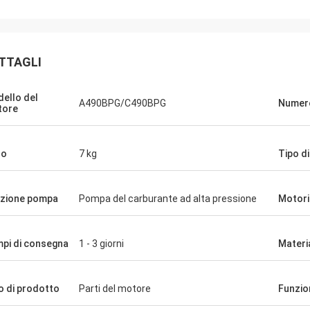
TTAGLI
ello del
A490BPG/C490BPG
Numero
tore
so
7 kg
Tipo d
zione pompa
Pompa del carburante ad alta pressione
Motori
pi di consegna
1 - 3 giorni
Materi
o di prodotto
Parti del motore
Funzio