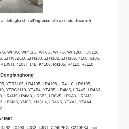
 dettaglio che all'ingrosso alle aziende di carrelli
7G, WP3G, WP4.1G, WP6G, WP7G, WP12G, HD6126,
5, ZH495ZCD, ZH4100, ZH4102, ZH4105, 4108, 6105,
 4105TI, 4105IT14B, K4100, R4105, R4110, R6110
 Dongfanghong
05, YTR3105, LR4105, LR4108, LR4110, LR6105,
10, YTRC2110, YT4B4, YT4B5, LR4M5, LR4V5, LR4A3,
3, LR4M5 LR4M3, LR6B5, LR6V5, LR6A3, LR6M3,
3, LR6M3, YM6S, YM6H4, LR4N5, YT4A2, YT4A4,
2
u/JMC
 4JB2, JX493, 4JG2, 4JG1, C240PKG, C240PKJ, ecc.