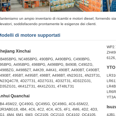
anteniamo un ampio inventario di ricambi e motori diesel, fornendo sia al
levatori, soddisfacendo prontamente le esigenze dei clienti.
odelli di motore supportati
WP2.
hejiang Xinchai
ZH49
6126,
B485BPG, NC485BPG, 490BPG, A490BPG, C490BPG,
95BPG, A495BPG, 498BPG, A498BPG, B490B, C490ZG,
YTO
498BZG, A498BZT, A4K39, A4K41, 490BT, A490BT, C490BT,
490BT, 495BT, A495BT, 498BT, A498BT, 4N23G31, 4N23T31,
LR31
N23Q4C78, 4D27T31, 4D27G31, 4D32T31, 4D32ZG31,
LR61
D35ZG31, 4K41ZT31, 4K41ZG31, 4T48LT31
LR4B
LR6R
nhui Quanchai
YT3A
B4-45M22, QC490G, QC495G, QC498G, 4C6-65M22,
Isuz
JR3ABG18, 4B4, 4C6, 4C2, 4C4, 4C5, 4F1, 4M6, 4D2, 4D3,
G1, 4M4, 6M1, 6M3, QC2105, QC2110, QC4102, QC4105,
4JB1,