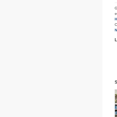
G
s
H
C
N
L
S