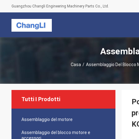
Guangzhou Changli Engineering Machinery Parts Co., Ltd.
Assemblag
Casa
/
Assemblaggio Del Blocco 
Tutti I Prodotti
Po
pr
Assemblaggio del motore
K
Assemblaggio del blocco motore e
accessori