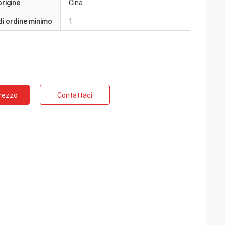
origine
Cina
di ordine minimo
1
Prezzo
Contattaci