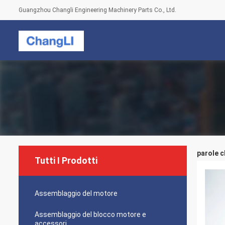
Guangzhou Changli Engineering Machinery Parts Co., Ltd.
parole c
Tutti I Prodotti
Assemblaggio del motore
Assemblaggio del blocco motore e
accessori