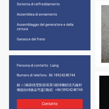
Sistema di raffreddamento
Assemblea di avviamento
Assemblaggio del generatore e della
cintura
Ganasce del freno
Persona di contatto :
Liang
Numero di telefono :
86 18924248744
鎮ㄨ鎵剧殑璧勬簮宸茶鍒犻櫎銆佸凡鏇村
悕鎴栨殏鏃朵笉鍙敤銆 :
+8618924248744
Contatto