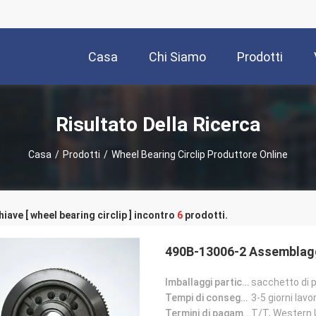
Casa
Chi Siamo
Prodotti
Risultato Della Ricerca
Casa
/
Prodotti
/
Wheel Bearing Circlip Produttore Online
hiave [ wheel bearing circlip ] incontro
6
prodotti.
490B-13006-2 Assemblagg
Imballaggi particolari:
sacchetto di p
Tempi di consegna:
3-5 giorni lavor
Termini di pagamento:
T/T, Western