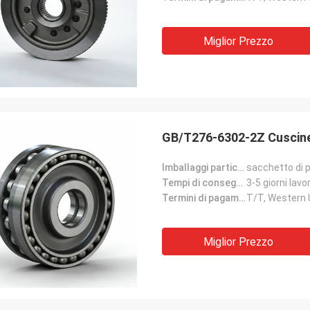
Miglior Prezzo
GB/T276-6302-2Z Cuscine
Imballaggi particolari:
sacchetto di p
Tempi di consegna:
3-5 giorni lavor
Termini di pagamento:
T/T, Western
Miglior Prezzo