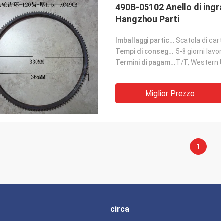
490B-05102 Anello di ingra
Hangzhou Parti
Imballaggi particolari:
Scatola di car
Tempi di consegna:
5-8 giorni lavor
Termini di pagamento:
T/T, Western
Miglior Prezzo
1
circa