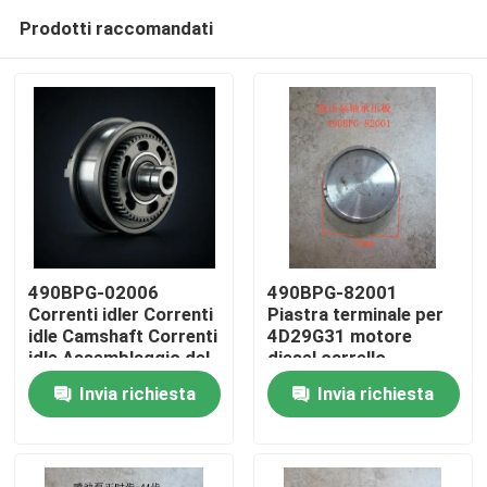
Prodotti raccomandati
490BPG-02006
490BPG-82001
Correnti idler Correnti
Piastra terminale per
idle Camshaft Correnti
4D29G31 motore
Casa.
idle Assemblaggio del
diesel carrello
treno
elevatore Xinchang
Invia richiesta
Invia richiesta
A490bpg
Prodotti
Video