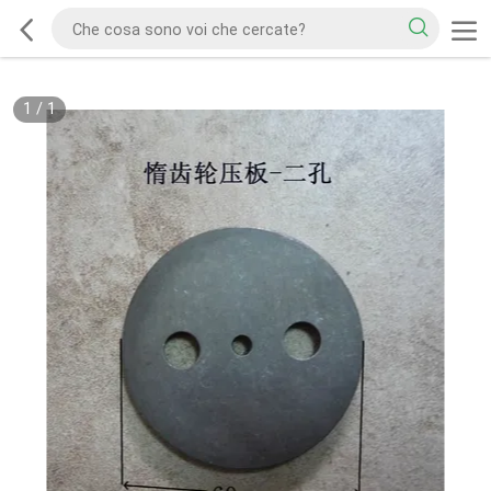
1
/
1