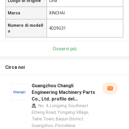
Luogo di origine
Cina
Marca
XINCHAI
Numero di modell
4D29G31
o
Osservi più
Circa noi
Guangzhou Changli
Engineering Machinery Parts
Co., Ltd. profilo del
produttore
No. 4, Longxing Southeast
Erheng Road, Yongxing Village,
Taihe Town, Baiyun District,
Guangzhou ,Porcellana