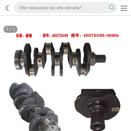
1
/
1