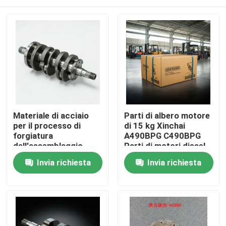
Materiale di acciaio
Parti di albero motore
per il processo di
di 15 kg Xinchai
forgiatura
A490BPG C490BPG
dell'assemblaggio
Parti di motori diesel
standard dell'albero
Casa.
Invia richiesta
Invia richiesta
motore
Prodotti
Video