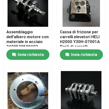
Su di noi
Visita alla fabbrica
Assemblaggio
Cassa di frizione per
dell'albero motore con
carrelli elevatori HELI
materiale in acciaio
H2000 Y30H-07001A
Controllo della qualità
2409530500402
Parti di carrelli
elevatori Heli
Invia richiesta
Invia richiesta
Contattaci
Chiedi un preventivo
Assemblaggio del motore
Assemblaggio del blocco motore e accessori