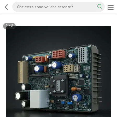
2
/
3