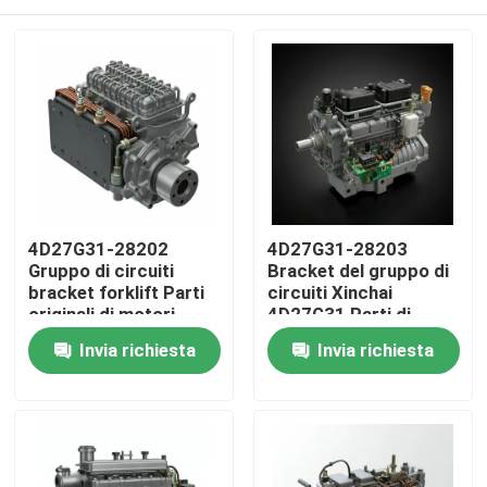
4D27G31-28202
4D27G31-28203
Gruppo di circuiti
Bracket del gruppo di
bracket forklift Parti
circuiti Xinchai
originali di motori
4D27G31 Parti di
diesel
motori diesel
Casa.
Invia richiesta
Invia richiesta
Prodotti
Video