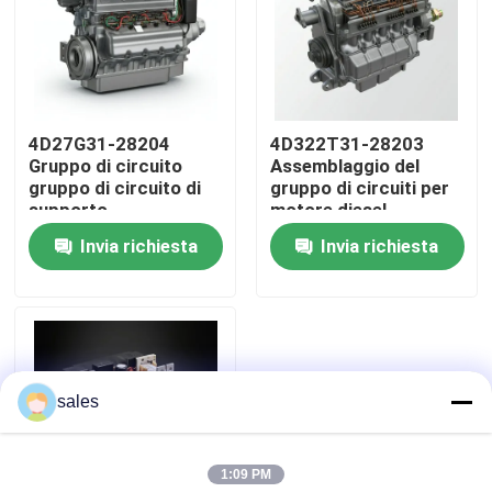
Su di noi
Visita alla fabbrica
4D27G31-28204
4D322T31-28203
Gruppo di circuito
Assemblaggio del
gruppo di circuito di
gruppo di circuiti per
Controllo della qualità
supporto
motore diesel
4D29G31
Invia richiesta
Invia richiesta
Contattaci
Chiedi un preventivo
sales
Assemblaggio del motore
1:09 PM
Assemblaggio del blocco motore e accessori