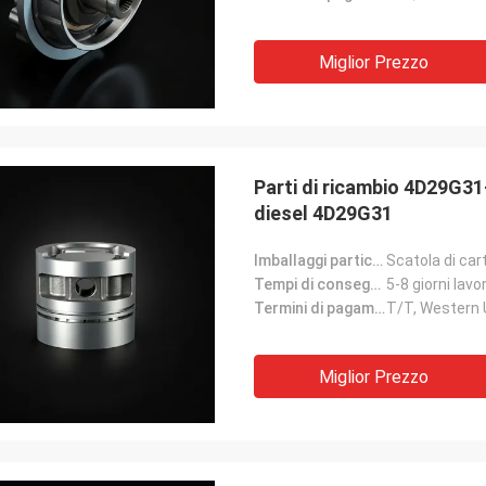
Miglior Prezzo
Parti di ricambio 4D29G31-
diesel 4D29G31
Imballaggi particolari:
Scatola di car
Tempi di consegna:
5-8 giorni lavor
Termini di pagamento:
T/T, Western
Miglior Prezzo