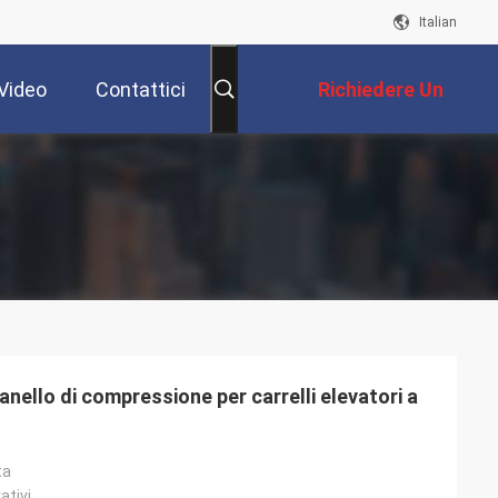
Italian
Video
Contattici
Richiedere Un
Preventivo
llo di compressione per carrelli elevatori a
ta
ativi