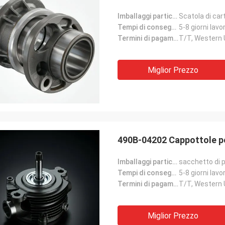
Imballaggi particolari:
Scatola di car
Tempi di consegna:
5-8 giorni lavor
Termini di pagamento:
T/T, Western
Miglior Prezzo
490B-04202 Cappottole pe
Imballaggi particolari:
sacchetto di p
Tempi di consegna:
5-8 giorni lavor
Termini di pagamento:
T/T, Western
Miglior Prezzo