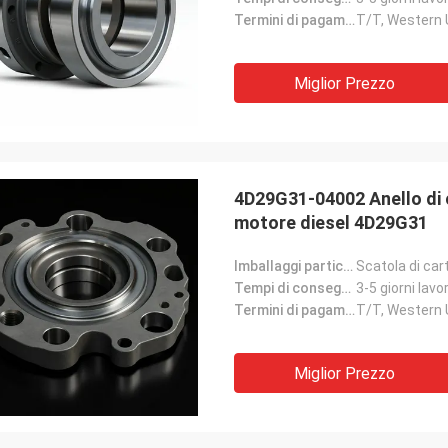
Termini di pagamento:
T/T, Western
Miglior Prezzo
4D29G31-04002 Anello di c
motore diesel 4D29G31
Imballaggi particolari:
Scatola di car
Tempi di consegna:
3-5 giorni lavor
Termini di pagamento:
T/T, Western
Miglior Prezzo