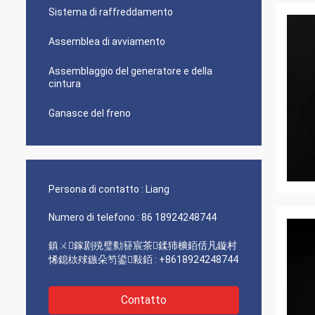
Sistema di raffreddamento
Assemblea di avviamento
Assemblaggio del generatore e della
cintura
Ganasce del freno
Persona di contatto :
Liang
Numero di telefono :
86 18924248744
鎮ㄨ鎵剧殑璧勬簮宸茶鍒犻櫎銆佸凡鏇村
悕鎴栨殏鏃朵笉鍙敤銆 :
+8618924248744
Contatto