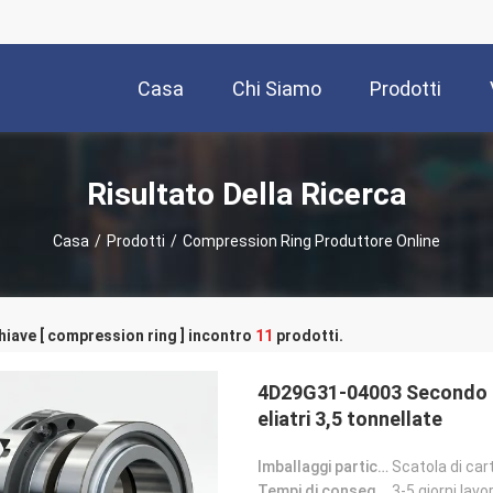
Casa
Chi Siamo
Prodotti
Risultato Della Ricerca
Casa
/
Prodotti
/
Compression Ring Produttore Online
hiave [ compression ring ] incontro
11
prodotti.
4D29G31-04003 Secondo ane
eliatri 3,5 tonnellate
Imballaggi particolari:
Scatola di car
Tempi di consegna:
3-5 giorni lavor