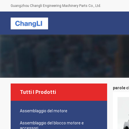
Guangzhou Changli Engineering Machinery Parts Co., Ltd.
parole c
Tutti I Prodotti
Assemblaggio del motore
Assemblaggio del blocco motore e
accessori