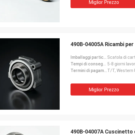
Miglior Prezzo
490B-04005A Ricambi per c
Imballaggi particolari:
Scatola di car
Tempi di consegna:
5-8 giorni lavor
Termini di pagamento:
T/T, Western
Miglior Prezzo
490B-04007A Cuscinetto di