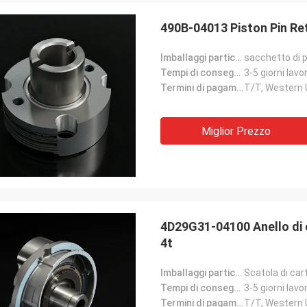
490B-04013 Piston Pin Ret
Imballaggi particolari:
sacchetto di p
Tempi di consegna:
3-5 giorni lavor
Termini di pagamento:
T/T, Western
Miglior Prezzo
4D29G31-04100 Anello di ol
4t
Imballaggi particolari:
Scatola di car
Tempi di consegna:
3-5 giorni lavor
Termini di pagamento:
T/T, Western