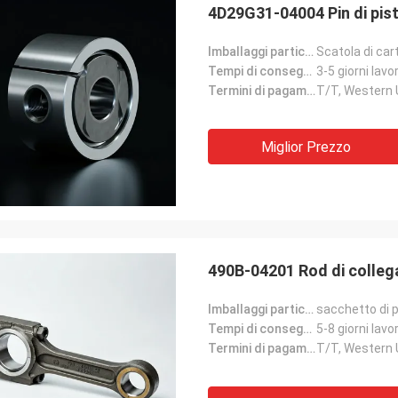
4D29G31-04004 Pin di pist
Imballaggi particolari:
Scatola di car
Tempi di consegna:
3-5 giorni lavor
Termini di pagamento:
T/T, Western
Miglior Prezzo
490B-04201 Rod di collega
Imballaggi particolari:
sacchetto di p
Tempi di consegna:
5-8 giorni lavor
Termini di pagamento:
T/T, Western