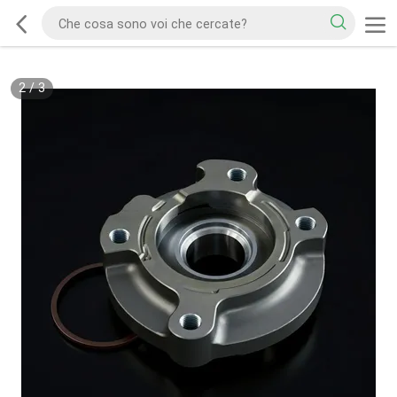
2
/
3