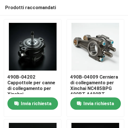
Prodotti raccomandati
490B-04202
490B-04009 Cerniera
Cappottole per canne
di collegamento per
di collegamento per
Xinchai NC485BPG
Casa.
Xinchai
490BT A490BT
B490BT C490BT
Invia richiesta
Invia richiesta
Prodotti
Video