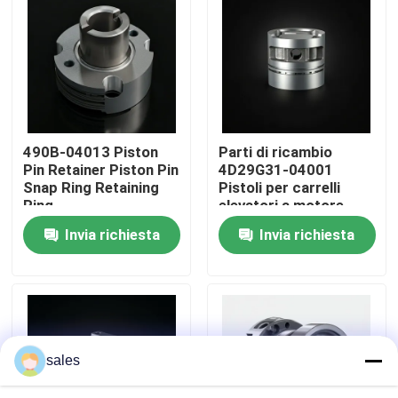
Su di noi
Visita alla fabbrica
490B-04013 Piston
Parti di ricambio
Controllo della qualità
Pin Retainer Piston Pin
4D29G31-04001
Snap Ring Retaining
Pistoli per carrelli
Ring
elevatori a motore
Contattaci
diesel 4D29G31
Invia richiesta
Invia richiesta
Chiedi un preventivo
Assemblaggio del motore
sales
Assemblaggio del blocco motore e accessori